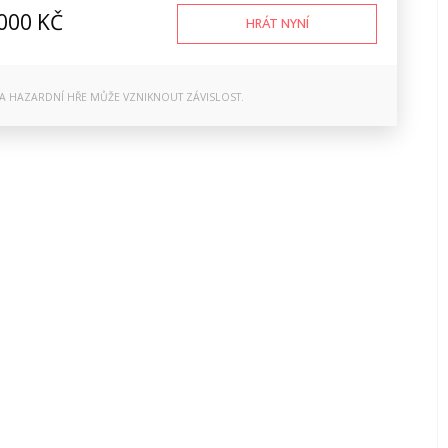
000 KČ
HRÁT NYNÍ
 NA HAZARDNÍ HŘE MŮŽE VZNIKNOUT ZÁVISLOST.