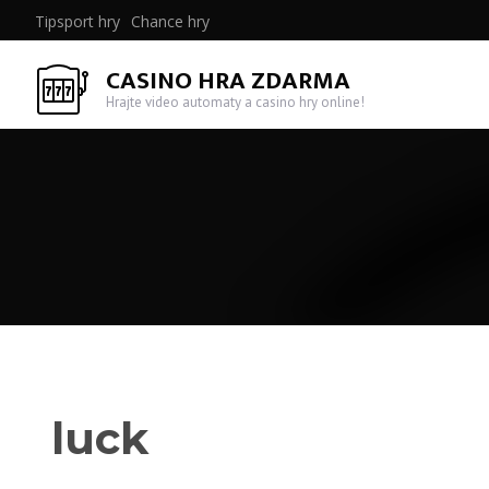
Tipsport hry
Chance hry
CASINO HRA ZDARMA
Hrajte video automaty a casino hry online!
luck