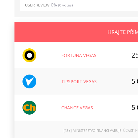
0%
USER REVIEW
(
0
votes)
HRAJTE PŘÍ
2
FORTUNA VEGAS
5 
TIPSPORT VEGAS
5 
CHANCE VEGAS
[18+] MINISTERSTVO FINANCÍ VARUJE: ÚČASTÍ