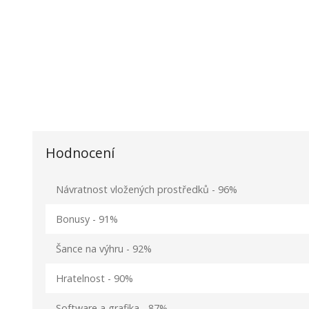
Hodnocení
Návratnost vložených prostředků -
96%
Bonusy -
91%
Šance na výhru -
92%
Hratelnost -
90%
Software a grafika -
87%