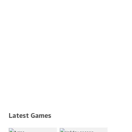
Latest Games