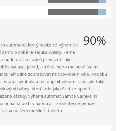
90%
vých automatů, který nabízí 15 výherních
ž samo o sobě je záruka kvality. Téma
rá bude otáčení válců provázet. Jako
bě ananasu, jahod, citrónů, nebo melounů. Velmi
udou náhodně zobrazovat na libovolném válci. Podobu
 ostatní symboly a tím doplnit výherní řadu, ale také
alovými bubny, které zde jako Scatter spustí
zené částky. Výherní automat Samba Carnival si
a nohama do hry naostro – za skutečné peníze.
 tak ve vašem mobilu či tabletu.