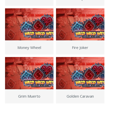
Money Wheel
Fire Joker
Grim Muerto
Golden Caravan