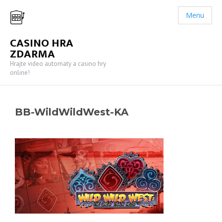
Menu
CASINO HRA
ZDARMA
Hrajte video automaty a casino hry
online!
BB-WildWildWest-KA