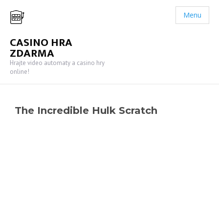
Menu
CASINO HRA
ZDARMA
Hrajte video automaty a casino hry
online!
The Incredible Hulk Scratch