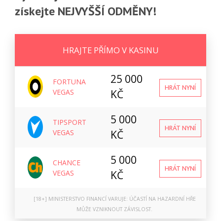
získejte NEJVYŠŠÍ ODMĚNY!
HRAJTE PŘÍMO V KASINU
25 000
FORTUNA
HRÁT NYNÍ
VEGAS
KČ
5 000
TIPSPORT
HRÁT NYNÍ
VEGAS
KČ
5 000
CHANCE
HRÁT NYNÍ
VEGAS
KČ
[18+] MINISTERSTVO FINANCÍ VARUJE: ÚČASTÍ NA HAZARDNÍ HŘE
MŮŽE VZNIKNOUT ZÁVISLOST.