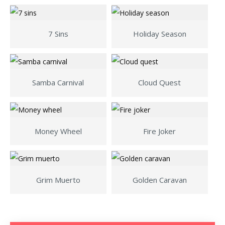
7 Sins
Holiday Season
Samba Carnival
Cloud Quest
Money Wheel
Fire Joker
Grim Muerto
Golden Caravan