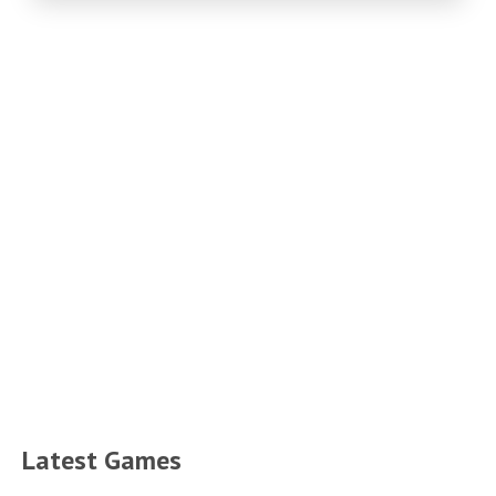
Latest Games