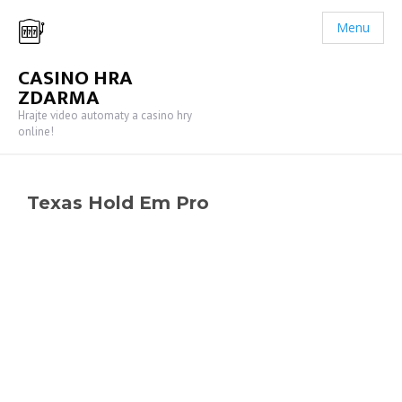
Menu
CASINO HRA
ZDARMA
Hrajte video automaty a casino hry
online!
Texas Hold Em Pro