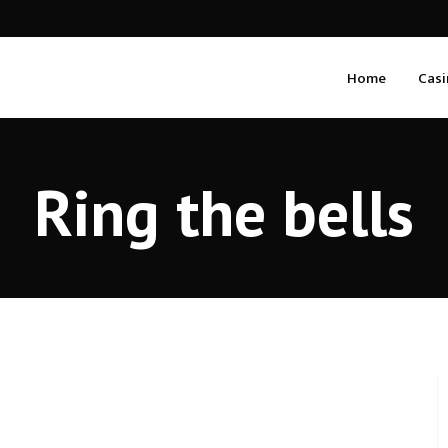
Home
Casi
Ring the bells