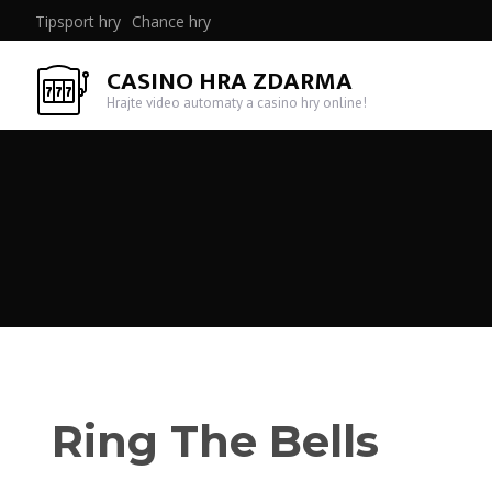
Tipsport hry
Chance hry
CASINO HRA ZDARMA
Hrajte video automaty a casino hry online!
Ring The Bells