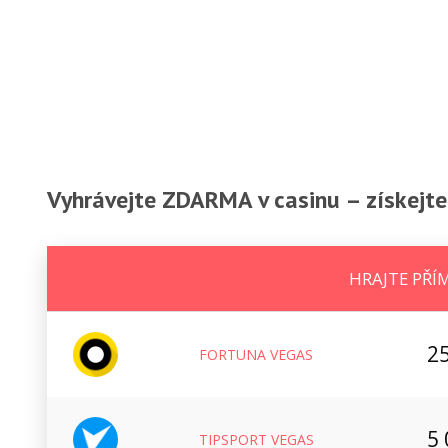
Vyhrávejte ZDARMA v casinu – získej
HRAJTE PŘÍ
2
FORTUNA VEGAS
5 
TIPSPORT VEGAS