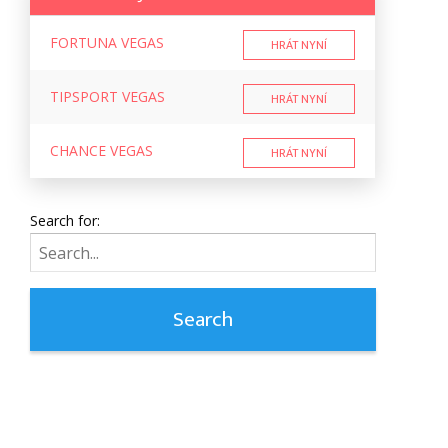
FORTUNA VEGAS
HRÁT NYNÍ
TIPSPORT VEGAS
HRÁT NYNÍ
CHANCE VEGAS
HRÁT NYNÍ
Search for: