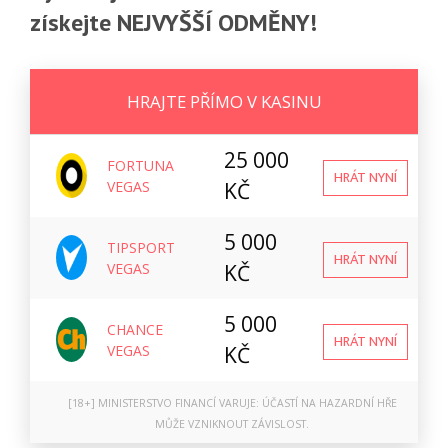
získejte NEJVYŠŠÍ ODMĚNY!
HRAJTE PŘÍMO V KASINU
25 000
FORTUNA
HRÁT NYNÍ
VEGAS
KČ
5 000
TIPSPORT
HRÁT NYNÍ
VEGAS
KČ
5 000
CHANCE
HRÁT NYNÍ
VEGAS
KČ
[18+] MINISTERSTVO FINANCÍ VARUJE: ÚČASTÍ NA HAZARDNÍ HŘE
MŮŽE VZNIKNOUT ZÁVISLOST.