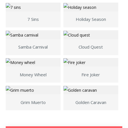
7 Sins
Holiday Season
Samba Carnival
Cloud Quest
Money Wheel
Fire Joker
Grim Muerto
Golden Caravan