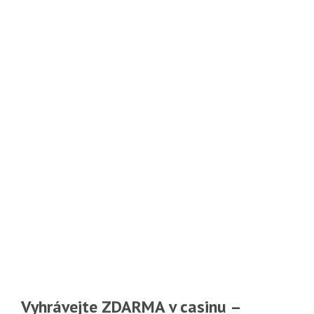
Vyhrávejte ZDARMA v casinu –