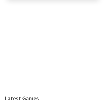
Latest Games