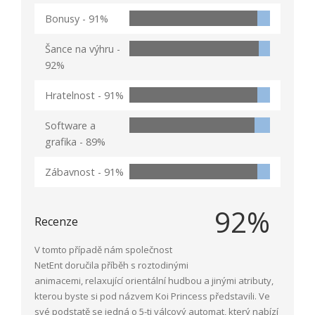
Bonusy -
91%
Šance na výhru -
92%
Hratelnost -
91%
Software a
grafika -
89%
Zábavnost -
91%
92%
Recenze
V tomto případě nám společnost
NetEnt doručila příběh s roztodinými
animacemi, relaxující orientální hudbou a jinými atributy,
kterou byste si pod názvem Koi Princess představili. Ve
své podstatě se jedná o 5-ti válcový automat, který nabízí