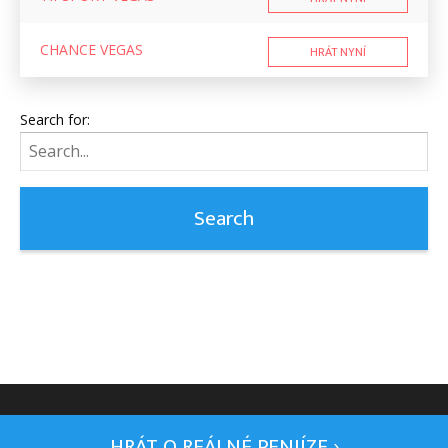
CHANCE VEGAS
HRÁT NYNÍ
Search for:
HRÁT O REÁLNÉ PENIÍZE ›